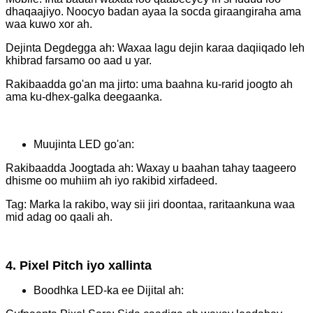
dhaqaajiyo. Noocyo badan ayaa la socda giraangiraha ama
waa kuwo xor ah.
Dejinta Degdegga ah: Waxaa lagu dejin karaa daqiiqado leh
khibrad farsamo oo aad u yar.
Rakibaadda go'an ma jirto: uma baahna ku-rarid joogto ah
ama ku-dhex-galka deegaanka.
Muujinta LED go'an:
Rakibaadda Joogtada ah: Waxay u baahan tahay taageero
dhisme oo muhiim ah iyo rakibid xirfadeed.
Tag: Marka la rakibo, way sii jiri doontaa, raritaankuna waa
mid adag oo qaali ah.
4. Pixel Pitch iyo xallinta
Boodhka LED-ka ee Dijital ah: