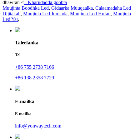
dhawran
<
-
Khariidadda goobta
Muujinta Boodhka Led
,
Gidaarka Muuqaalka
,
Calaamadaha Led
Dijital ah
,
Muujinta Led Jumlada
,
Muujinta Led Hufan
,
Muujinta
Led Yar
,
Taleefanka
Tel
+86 755 2738 7166
+86 138 2358 7729
E-mailka
E-mailka
info@yonwaytech.com