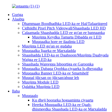
Guriga
Alaabta
Dhammaan Boodhadhka LED-ka ee Hal/Tafaariiqeed
Cidhiidhi Pixel Pitch Videowall/Shaashada LED HD
Calaamada Shaashadda LED ee go'an ee bannaanka
Muujinta Keydka Tamarta Dibadda ee LED
Muuqaalka hore ee ilaalinta LED
Muujinta LED go'an ee gudaha
Muuqaalka Ijaarka ee Marxaladda
Shaashadda LED-ka ee Daahsoon/Muujinta Daahyada
Wajiga ee LED-ka
Shaashada Wareegga Isboortiga ee Garoonka
Muuqaalka Dabaqa Qoobka-ciyaarka Is-dhexgalka
Muuqaalka Banner LED-ka ee Smartshelf
Muuqal jilicsan oo jilicsan/abuur leh
Muujinta Module LED
Qalabka Muujinta LED
Ilaha
Muuqaalo
Ku dheji boorarka hogaaminta ciyaarta
Heerka Muuqaalka LED-ka ee Qaab-
dhismeedka Shaashada LED-ka ee Marxaladda