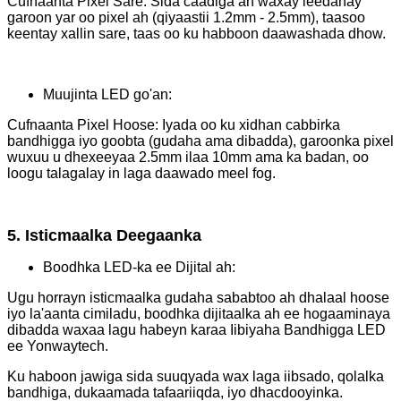
Cufnaanta Pixel Sare: Sida caadiga ah waxay leedahay
garoon yar oo pixel ah (qiyaastii 1.2mm - 2.5mm), taasoo
keentay xallin sare, taas oo ku habboon daawashada dhow.
Muujinta LED go'an:
Cufnaanta Pixel Hoose: Iyada oo ku xidhan cabbirka
bandhigga iyo goobta (gudaha ama dibadda), garoonka pixel
wuxuu u dhexeeyaa 2.5mm ilaa 10mm ama ka badan, oo
loogu talagalay in laga daawado meel fog.
5. Isticmaalka Deegaanka
Boodhka LED-ka ee Dijital ah:
Ugu horrayn isticmaalka gudaha sababtoo ah dhalaal hoose
iyo la'aanta cimiladu, boodhka dijitaalka ah ee hogaaminaya
dibadda waxaa lagu habeyn karaa Iibiyaha Bandhigga LED
ee Yonwaytech.
Ku haboon jawiga sida suuqyada wax laga iibsado, qolalka
bandhiga, dukaamada tafaariiqda, iyo dhacdooyinka.