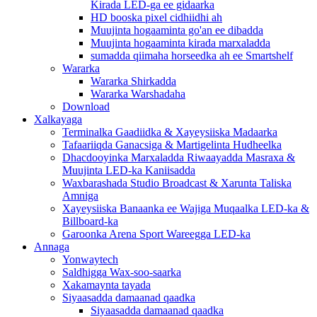
Kirada LED-ga ee gidaarka
HD booska pixel cidhiidhi ah
Muujinta hogaaminta go'an ee dibadda
Muujinta hogaaminta kirada marxaladda
sumadda qiimaha horseedka ah ee Smartshelf
Wararka
Wararka Shirkadda
Wararka Warshadaha
Download
Xalkayaga
Terminalka Gaadiidka & Xayeysiiska Madaarka
Tafaariiqda Ganacsiga & Martigelinta Hudheelka
Dhacdooyinka Marxaladda Riwaayadda Masraxa &
Muujinta LED-ka Kaniisadda
Waxbarashada Studio Broadcast & Xarunta Taliska
Amniga
Xayeysiiska Banaanka ee Wajiga Muqaalka LED-ka &
Billboard-ka
Garoonka Arena Sport Wareegga LED-ka
Annaga
Yonwaytech
Saldhigga Wax-soo-saarka
Xakamaynta tayada
Siyaasadda damaanad qaadka
Siyaasadda damaanad qaadka