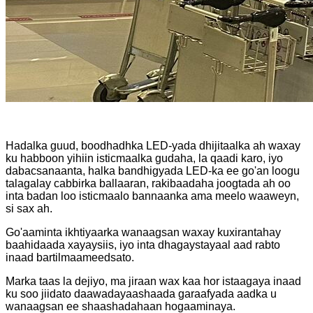
Hadalka guud, boodhadhka LED-yada dhijitaalka ah waxay
ku habboon yihiin isticmaalka gudaha, la qaadi karo, iyo
dabacsanaanta, halka bandhigyada LED-ka ee go'an loogu
talagalay cabbirka ballaaran, rakibaadaha joogtada ah oo
inta badan loo isticmaalo bannaanka ama meelo waaweyn,
si sax ah.
Go'aaminta ikhtiyaarka wanaagsan waxay kuxirantahay
baahidaada xayaysiis, iyo inta dhagaystayaal aad rabto
inaad bartilmaameedsato.
Marka taas la dejiyo, ma jiraan wax kaa hor istaagaya inaad
ku soo jiidato daawadayaashaada garaafyada aadka u
wanaagsan ee shaashadahaan hogaaminaya.