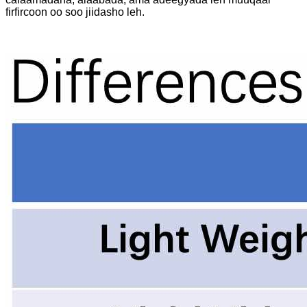
firfircoon oo soo jiidasho leh.