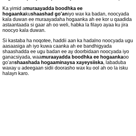
Ka yimid a
muraayadda boodhka ee
hogaanka
ku
shaashad go'an
iyo wax ka badan, noocyada
kala duwan ee muraayadaha hogaanka ah ee kor u qaadida
astaantaada si gaar ah oo weli, habka la filayo ayaa ku jira
noocyo kala duwan.
Si kastaba ha noqotee, haddii aan ka hadalno noocyada ugu
aasaasiga ah iyo kuwa caanka ah ee bandhigyada
shaashadda ee ugu badan ee ay doorbidaan noocyada iyo
ganacsiyada, waa
muraayadda boodhka ee hogaanka
oo
go'an
shaashada hogaaminaysa xayeysiiska
, labaduba
waxay u adeegaan sidii doorasho wax ku ool ah oo la isku
halayn karo.