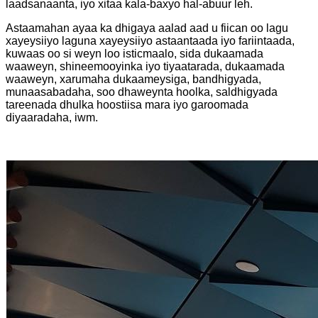
laadsanaanta, iyo xitaa kala-baxyo hal-abuur leh.
Astaamahan ayaa ka dhigaya aalad aad u fiican oo lagu
xayeysiiyo laguna xayeysiiyo astaantaada iyo fariintaada,
kuwaas oo si weyn loo isticmaalo, sida dukaamada
waaweyn, shineemooyinka iyo tiyaatarada, dukaamada
waaweyn, xarumaha dukaameysiga, bandhigyada,
munaasabadaha, soo dhaweynta hoolka, saldhigyada
tareenada dhulka hoostiisa mara iyo garoomada
diyaaradaha, iwm.