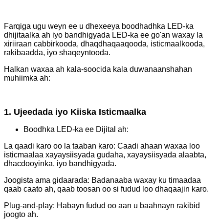
Farqiga ugu weyn ee u dhexeeya boodhadhka LED-ka
dhijitaalka ah iyo bandhigyada LED-ka ee go'an waxay la
xiriiraan cabbirkooda, dhaqdhaqaaqooda, isticmaalkooda,
rakibaadda, iyo shaqeyntooda.
Halkan waxaa ah kala-soocida kala duwanaanshahan
muhiimka ah:
1. Ujeedada iyo Kiiska Isticmaalka
Boodhka LED-ka ee Dijital ah:
La qaadi karo oo la taaban karo: Caadi ahaan waxaa loo
isticmaalaa xayaysiisyada gudaha, xayaysiisyada alaabta,
dhacdooyinka, iyo bandhigyada.
Joogista ama gidaarada: Badanaaba waxay ku timaadaa
qaab caato ah, qaab toosan oo si fudud loo dhaqaajin karo.
Plug-and-play: Habayn fudud oo aan u baahnayn rakibid
joogto ah.