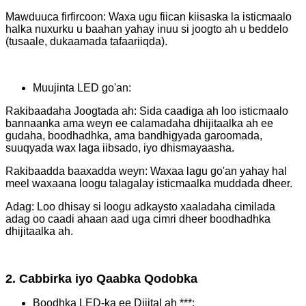
Mawduuca firfircoon: Waxa ugu fiican kiisaska la isticmaalo
halka nuxurku u baahan yahay inuu si joogto ah u beddelo
(tusaale, dukaamada tafaariiqda).
Muujinta LED go'an:
Rakibaadaha Joogtada ah: Sida caadiga ah loo isticmaalo
bannaanka ama weyn ee calamadaha dhijitaalka ah ee
gudaha, boodhadhka, ama bandhigyada garoomada,
suuqyada wax laga iibsado, iyo dhismayaasha.
Rakibaadda baaxadda weyn: Waxaa lagu go'an yahay hal
meel waxaana loogu talagalay isticmaalka muddada dheer.
Adag: Loo dhisay si loogu adkaysto xaaladaha cimilada
adag oo caadi ahaan aad uga cimri dheer boodhadhka
dhijitaalka ah.
2. Cabbirka iyo Qaabka Qodobka
Boodhka LED-ka ee Dijital ah ***: