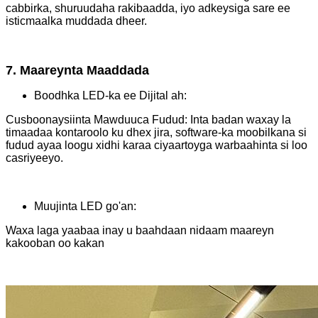
cabbirka, shuruudaha rakibaadda, iyo adkeysiga sare ee
isticmaalka muddada dheer.
7. Maareynta Maaddada
Boodhka LED-ka ee Dijital ah:
Cusboonaysiinta Mawduuca Fudud: Inta badan waxay la
timaadaa kontaroolo ku dhex jira, software-ka moobilkana si
fudud ayaa loogu xidhi karaa ciyaartoyga warbaahinta si loo
casriyeeyo.
Muujinta LED go'an:
Waxa laga yaabaa inay u baahdaan nidaam maareyn
kakooban oo kakan