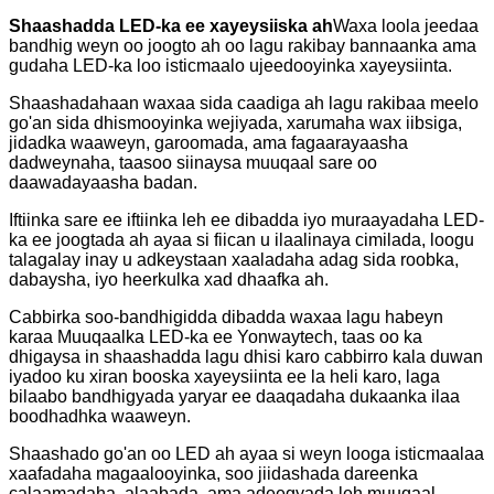
Shaashadda LED-ka ee xayeysiiska ah
Waxa loola jeedaa
bandhig weyn oo joogto ah oo lagu rakibay bannaanka ama
gudaha LED-ka loo isticmaalo ujeedooyinka xayeysiinta.
Shaashadahaan waxaa sida caadiga ah lagu rakibaa meelo
go'an sida dhismooyinka wejiyada, xarumaha wax iibsiga,
jidadka waaweyn, garoomada, ama fagaarayaasha
dadweynaha, taasoo siinaysa muuqaal sare oo
daawadayaasha badan.
Iftiinka sare ee iftiinka leh ee dibadda iyo muraayadaha LED-
ka ee joogtada ah ayaa si fiican u ilaalinaya cimilada, loogu
talagalay inay u adkeystaan ​​xaaladaha adag sida roobka,
dabaysha, iyo heerkulka xad dhaafka ah.
Cabbirka soo-bandhigidda dibadda waxaa lagu habeyn
karaa Muuqaalka LED-ka ee Yonwaytech, taas oo ka
dhigaysa in shaashadda lagu dhisi karo cabbirro kala duwan
iyadoo ku xiran booska xayeysiinta ee la heli karo, laga
bilaabo bandhigyada yaryar ee daaqadaha dukaanka ilaa
boodhadhka waaweyn.
Shaashado go'an oo LED ah ayaa si weyn looga isticmaalaa
xaafadaha magaalooyinka, soo jiidashada dareenka
calaamadaha, alaabada, ama adeegyada leh muuqaal