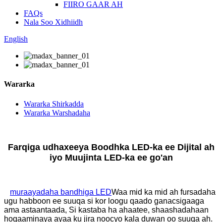
FIIRO GAAR AH
FAQs
Nala Soo Xidhiidh
English
Wararka
Wararka Shirkadda
Wararka Warshadaha
Farqiga udhaxeeya Boodhka LED-ka ee Dijital ah
iyo Muujinta LED-ka ee go'an
muraayadaha bandhiga LED
Waa mid ka mid ah fursadaha
ugu habboon ee suuqa si kor loogu qaado ganacsigaaga
ama astaantaada, Si kastaba ha ahaatee, shaashadahaan
hogaaminaya ayaa ku jira noocyo kala duwan oo suuqa ah.