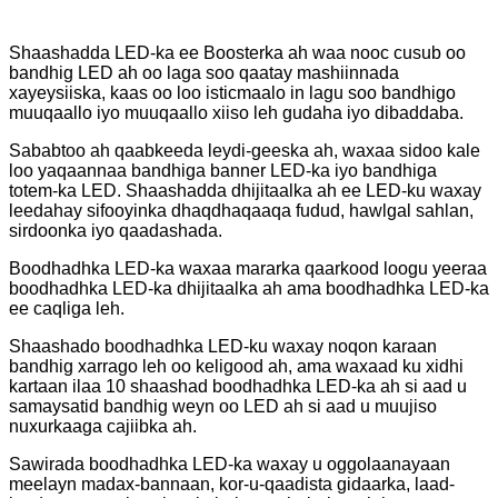
Shaashadda LED-ka ee Boosterka ah waa nooc cusub oo
bandhig LED ah oo laga soo qaatay mashiinnada
xayeysiiska, kaas oo loo isticmaalo in lagu soo bandhigo
muuqaallo iyo muuqaallo xiiso leh gudaha iyo dibaddaba.
Sababtoo ah qaabkeeda leydi-geeska ah, waxaa sidoo kale
loo yaqaannaa bandhiga banner LED-ka iyo bandhiga
totem-ka LED. Shaashadda dhijitaalka ah ee LED-ku waxay
leedahay sifooyinka dhaqdhaqaaqa fudud, hawlgal sahlan,
sirdoonka iyo qaadashada.
Boodhadhka LED-ka waxaa mararka qaarkood loogu yeeraa
boodhadhka LED-ka dhijitaalka ah ama boodhadhka LED-ka
ee caqliga leh.
Shaashado boodhadhka LED-ku waxay noqon karaan
bandhig xarrago leh oo keligood ah, ama waxaad ku xidhi
kartaan ilaa 10 shaashad boodhadhka LED-ka ah si aad u
samaysatid bandhig weyn oo LED ah si aad u muujiso
nuxurkaaga cajiibka ah.
Sawirada boodhadhka LED-ka waxay u oggolaanayaan
meelayn madax-bannaan, kor-u-qaadista gidaarka, laad-