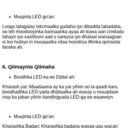
Muujinta LED go'an:
Loogu talagalay isticmaalka gudaha iyo dibadda labadaba,
oo leh moodooyinka bannaanka ayaa ah kuwa aan cimiladu
lahayn iyo xasillooni aad u sareysa iyo dhalaal wanaagsan
si loo hubiyo in muuqaalka xitaa hoostiisa iftiinka qorraxda
tooska ah.
6. Qiimaynta Qiimaha
Boodhka LED-ka ee Dijital ah:
Kharash yar: Maadaama ay ka yar yihiin oo la qaadi karo,
boodhadhka LED-yada dhijitaalka ah waxay u muuqdaan
inay ka jaban yihiin bandhigyada LED-ga ee waaweyn.
Muujinta LED go'an:
Kharashka Badan: Kharashka badana waxaa ugu wacan