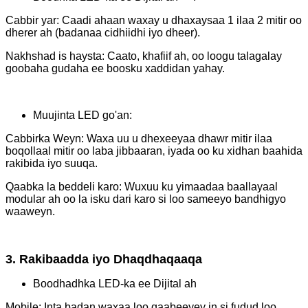
Cabbir yar: Caadi ahaan waxay u dhaxaysaa 1 ilaa 2 mitir oo
dherer ah (badanaa cidhiidhi iyo dheer).
Nakhshad is haysta: Caato, khafiif ah, oo loogu talagalay
goobaha gudaha ee boosku xaddidan yahay.
Muujinta LED go'an:
Cabbirka Weyn: Waxa uu u dhexeeyaa dhawr mitir ilaa
boqollaal mitir oo laba jibbaaran, iyada oo ku xidhan baahida
rakibida iyo suuqa.
Qaabka la beddeli karo: Wuxuu ku yimaadaa baallayaal
modular ah oo la isku dari karo si loo sameeyo bandhigyo
waaweyn.
3. Rakibaadda iyo Dhaqdhaqaaqa
Boodhadhka LED-ka ee Dijital ah
Mobile: Inta badan waxaa loo qaabeeyey in si fudud loo